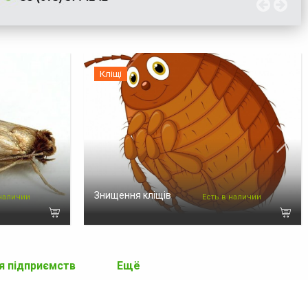
Кліщі
Знищення кліщів
 наличии
Есть в наличии
я підприємств
Ещё