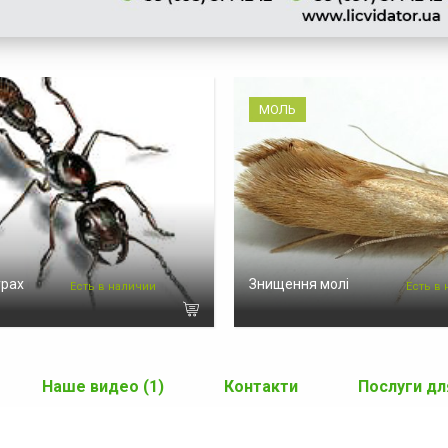
МОЛЬ
урах
Знищення молі
Есть в наличии
Есть в
Наше видео (1)
Контакти
Послуги дл