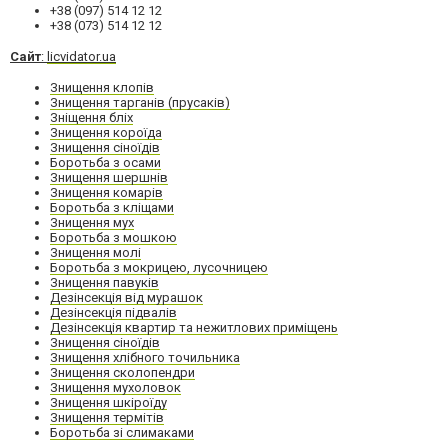
+38 (097) 514 12 12
+38 (073) 514 12 12
Сайт
:
licvidator.ua
Знищення клопів
Знищення тарганів (прусаків)
Зніщення бліх
Знищення короїда
Знищення сіноїдів
Боротьба з осами
Знищення шершнів
Знищення комарів
Боротьба з кліщами
Знищення мух
Боротьба з мошкою
Знищення молі
Боротьба з мокрицею, лусочницею
Знищення павуків
Дезінсекція від мурашок
Дезінсекція підвалів
Дезінсекція квартир та нежитлових приміщень
Знищення сіноїдів
Знищення хлібного точильника
Знищення сколопендри
Знищення мухоловок
Знищення шкіроїду
Знищення термітів
Боротьба зі слимаками