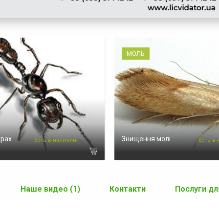
МОЛЬ
урах
Знищення молі
Есть в наличии
Есть в
Наше видео (1)
Контакти
Послуги дл