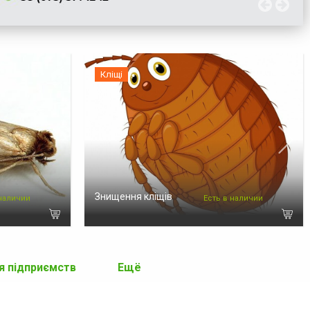
Кліщі
Знищення кліщів
 наличии
Есть в наличии
я підприємств
Ещё