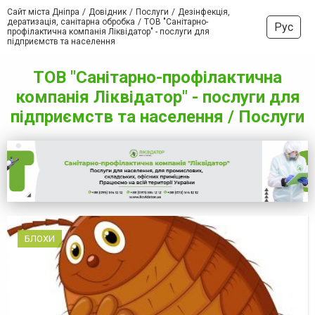
Сайт міста Дніпра
Довідник
Послуги
Дезінфекція,
дератизація, санітарна обробка
ТОВ "Санітарно-
Рус
профілактична компанія Ліквідатор" - послуги для
підприємств та населення
ТОВ "Санітарно-профілактична
компанія Ліквідатор" - послуги для
підприємств та населення / Послуги
БЛОХИ