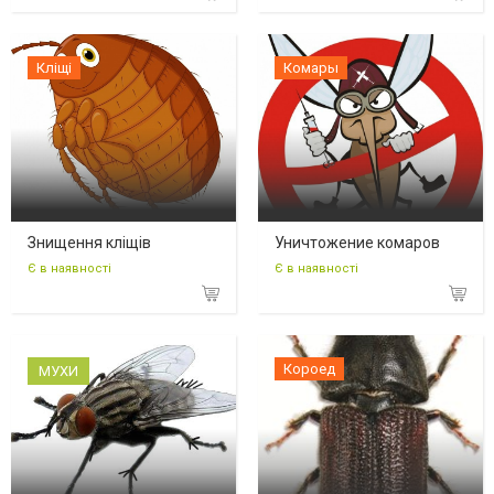
Кліщі
Комары
Знищення кліщів
Уничтожение комаров
Є в наявності
Є в наявності
Короед
МУХИ